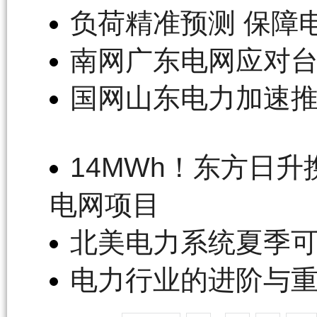
负荷精准预测 保障
南网广东电网应对台
国网山东电力加速推
14MWh！东方日
电网项目
北美电力系统夏季
电力行业的进阶与