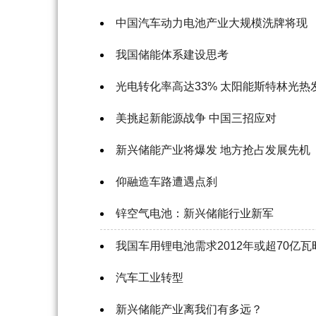
中国汽车动力电池产业大规模洗牌将现
我国储能体系建设思考
光电转化率高达33% 太阳能斯特林光
美挑起新能源战争 中国三招应对
新兴储能产业将爆发 地方抢占发展先机
仰融造车路遭遇点刹
锌空气电池：新兴储能行业新军
我国车用锂电池需求2012年或超70亿瓦
汽车工业转型
新兴储能产业离我们有多远？