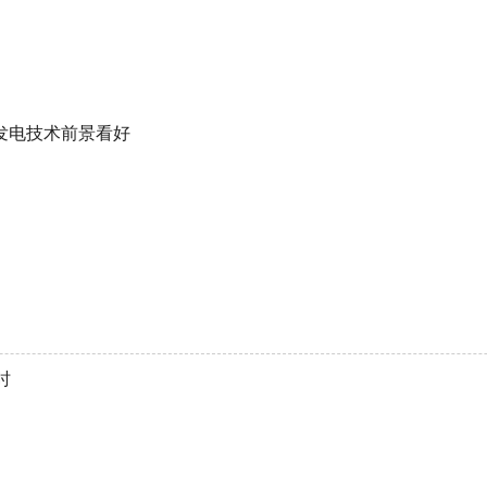
热发电技术前景看好
时