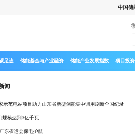
中国储
与碳足迹
储能基金与产业融资
储能产业发展指数
项目投资
新闻
国家示范电站项目助力山东省新型储能集中调用刷新全国纪录
机规模达到3亿千瓦
为广东省运会保电护航