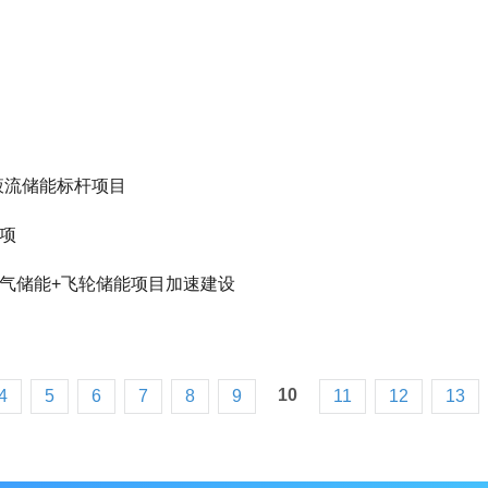
液流储能标杆项目
立项
缩空气储能+飞轮储能项目加速建设
10
4
5
6
7
8
9
11
12
13