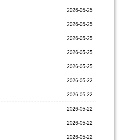
2026-05-25
2026-05-25
2026-05-25
2026-05-25
2026-05-25
2026-05-22
2026-05-22
2026-05-22
2026-05-22
2026-05-22