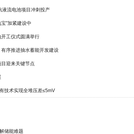
全钒液流电池项目冲刺投产
电宝”加紧建设中
地开工仪式圆满举行
）有序推进抽水蓄能开发建设
项目迎来关键节点
展
有技术实现全堆压差≤5mV
破解储能难题