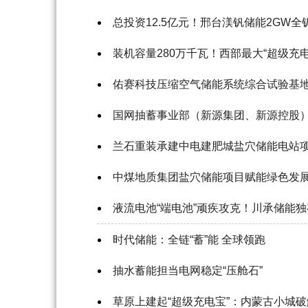
总投资12.5亿元！邢台渼钒储能2GW
装机容量280万千瓦！西部最大“超级充
佑赛科技压缩空气储能系统综合试验基
国网抽蓄事业部（新源集团、新源控股
兰石重装承建中电建肥城盐穴储能电站
中煤地质集团盐穴储能项目赋能绿色发
液流电池“端电池”顽疾攻克！川承储能独
时代储能：全链“蓄”能 全球领跑
抽水蓄能担当电网稳定“压舱石”
草原上建起“超级充电宝”：内蒙古小城