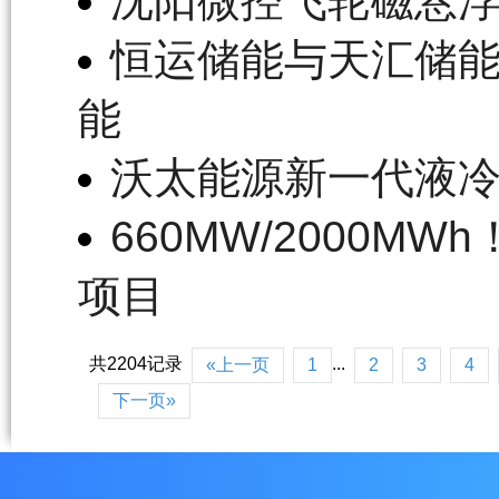
沈阳微控飞轮磁悬
恒运储能与天汇储能
能
沃太能源新一代液
660MW/2000
项目
共2204记录
...
«上一页
1
2
3
4
下一页»