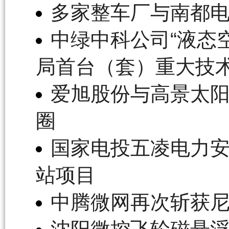
多家整车厂与南都
中绿中科公司“液态
局首台（套）重大技
爱旭股份与高景太阳
圈
国家电投五凌电力
站项目
中腾微网再次斩获尼