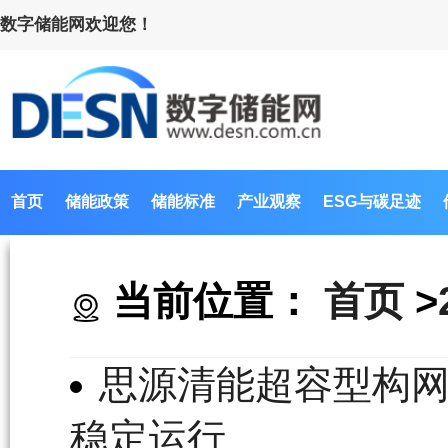
数字储能网欢迎您！
首页
储能政策
储能标准
产业观察
ESG与碳足迹
当前位置：
首页
>
思源清能超容型构网
稳定运行