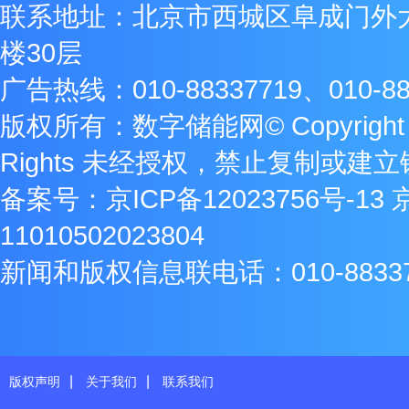
联系地址：北京市西城区阜成门外
楼30层
广告热线：010-88337719、010-88
版权所有：数字储能网© Copyright 2009
Rights 未经授权，禁止复制或建
备案号：
京ICP备12023756号-13
11010502023804
新闻和版权信息联电话：010-8833771
|
|
版权声明
关于我们
联系我们