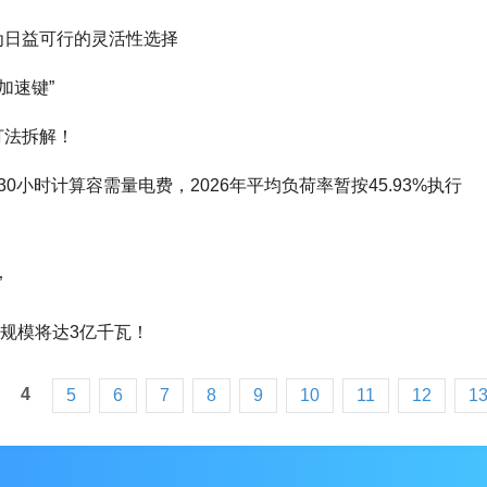
为日益可行的灵活性选择
加速键”
打法拆解！
小时计算容需量电费，2026年平均负荷率暂按45.93%执行
”
能规模将达3亿千瓦！
4
5
6
7
8
9
10
11
12
1