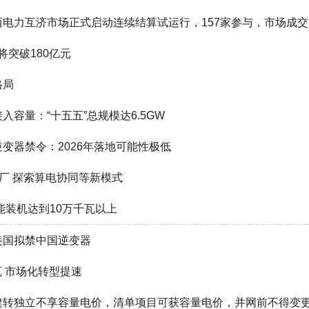
电力互济市场正式启动连续结算试运行，157家参与，市场成交电
将突破180亿元
格局
容量：“十五五”总规模达6.5GW
变器禁令：2026年落地可能性极低
厂 探索算电协同等新模式
能装机达到10万千瓦以上
美国拟禁中国逆变器
瓦 市场化转型提速
建转独立不享容量电价，清单项目可获容量电价，并网前不得变