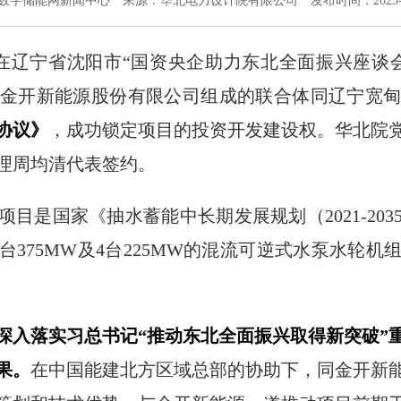
数字储能网新闻中心
来源：华北电力设计院有限公司
发布时间：2023-0
，在辽宁省沈阳市“国资央企助力东北全面振兴座谈
金开新能源股份有限公司组成的联合体同辽宁宽
协议》
，成功锁定项目的投资开发建设权。华北院
理周均清代表签约。
是国家《抽水蓄能中长期发展规划（2021-203
4台375MW及4台225MW的混流可逆式水泵水轮
深入落实习总书记“推动东北全面振兴取得新突破”
果。
在中国能建北方区域总部的协助下，同金开新