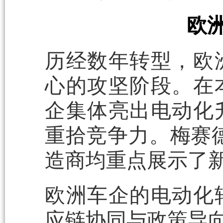
欧
历经数年转型，欧
心的攻坚阶段。在
企集体亮出电动化
重拾竞争力。梅赛
造商均重点展示了
欧洲车企的电动化
应链协同与政策导