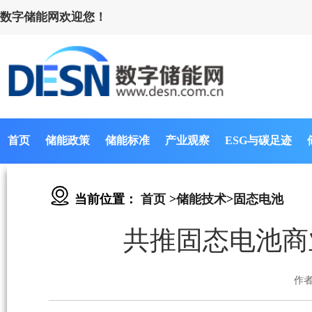
数字储能网欢迎您！
首页
储能政策
储能标准
产业观察
ESG与碳足迹
当前位置：
首页
>
储能技术
>
固态电池
共推固态电池商
作