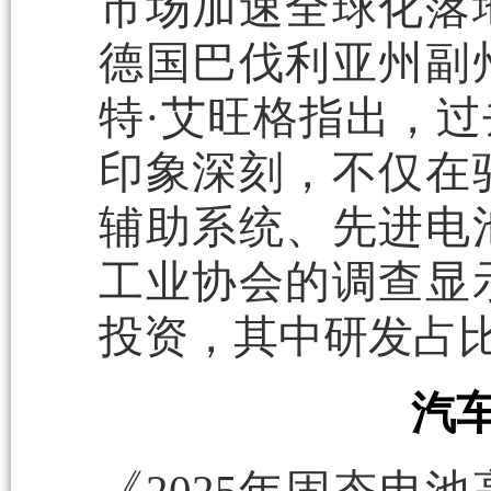
市场加速全球化落
德国巴伐利亚州副
特·艾旺格指出，
印象深刻，不仅在
辅助系统、先进电
工业协会的调查显
投资，其中研发占
汽