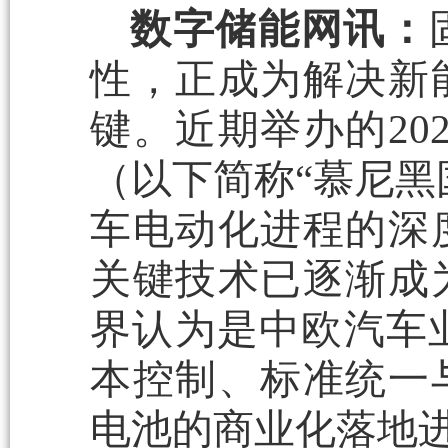
数字储能网讯：
性，正成为解决新
键。近期举办的20
（以下简称“慕尼黑
车电动化进程的深
关键技术已逐渐成
界认为是中欧汽车业
本控制、标准统一
电池的商业化落地