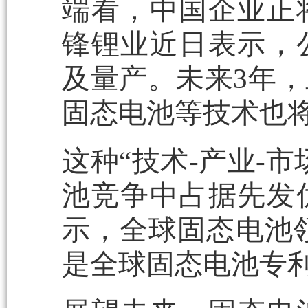
端看，中国企业正
锋锂业近日表示，
及量产。未来3年，
固态电池等技术也
这种“技术-产业-
池竞争中占据先发
示，全球固态电池领
是全球固态电池专