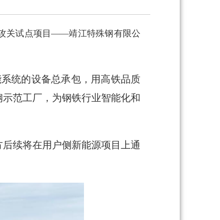
攻关试点项目——靖江特殊钢有限公
储能系统的设备总承包，用高铁品质
钢示范工厂，为钢铁行业智能化和
方后续将在用户侧新能源项目上通