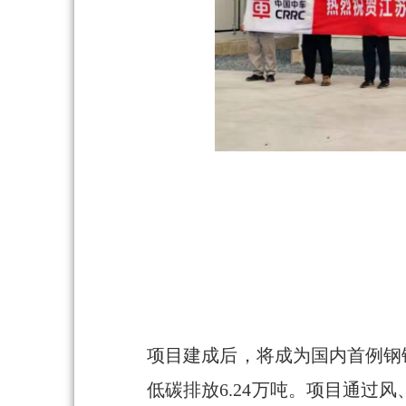
项目建成后，将成为国内首例钢
低碳排放6.24万吨。项目通