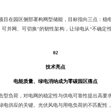
项目在园区侧部署构网型储能，目标指向三点：稳
、可并网、可切换”的韧性架构，让绿电从“不确定性
02
技术亮点
电能质量、绿电消纳成为零碳园区痛点
击型负荷，对电网的稳定性与供电可靠性提出高要
绿电供应的关键。光伏风电与用电负荷的不匹配性