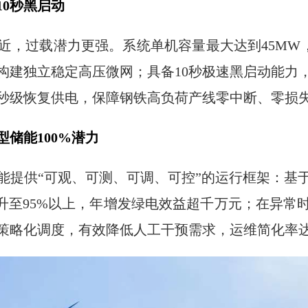
0秒黑启动
，过载潜力更强。系统单机容量最大达到45MW，
构建独立稳定高压微网；具备10秒极速黑启动能力
秒级恢复供电，保障钢铁高负荷产线零中断、零损
储能100%潜力
能提供“可观、可测、可调、可控”的运行框架：基
提升至95%以上，年增发绿电效益超千万元；在异常
策略化调度，有效降低人工干预需求，运维简化率达