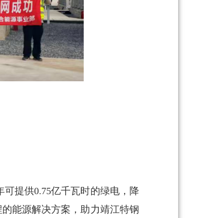
提供0.75亿千瓦时的绿电，降
程的能源解决方案，助力靖江特钢