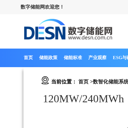
数字储能网欢迎您！
首页
储能政策
储能标准
产业观察
ESG
当前位置：
首页
>
数智化储能系
120MW/240