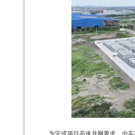
为完成项目高速并网要求，中车株