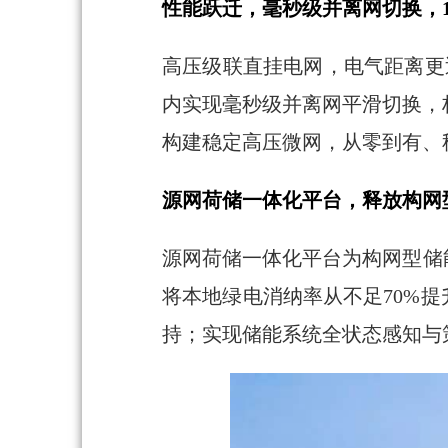
性能跃迁，毫秒级并离网切换，1
高压级联直挂电网，电气距离更近
内实现毫秒级并离网平滑切换，
构建稳定高压微网，从零到有、
源网荷储一体化平台，释放构网型
源网荷储一体化平台为构网型储
将本地绿电消纳率从不足70%
持；实现储能系统全状态感知与