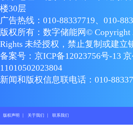
楼30层
广告热线：010-88337719、010-883
版权所有：数字储能网© Copyright 2009
Rights 未经授权，禁止复制或建立
备案号：
京ICP备12023756号-13
京
11010502023804
新闻和版权信息联电话：010-88337719
|
|
版权声明
关于我们
联系我们