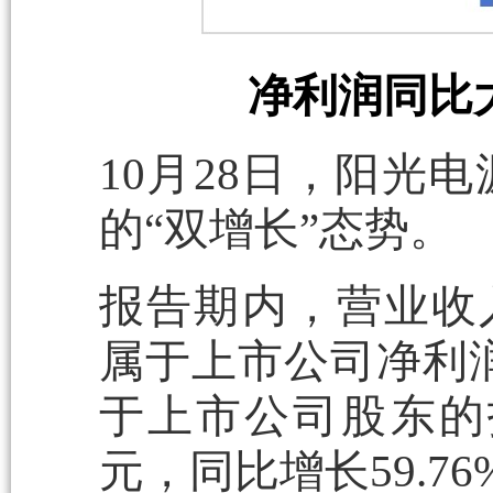
净利润同比大
10月28日，阳光
的“双增长”态势。
报告期内，营业收入2
属于上市公司净利润4
于上市公司股东的扣
元，同比增长59.7