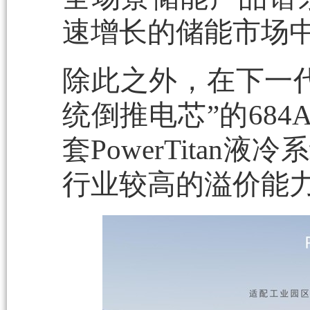
速增长的储能市场
除此之外，在下一
统倒推电芯”的684
套PowerTita
行业较高的溢价能