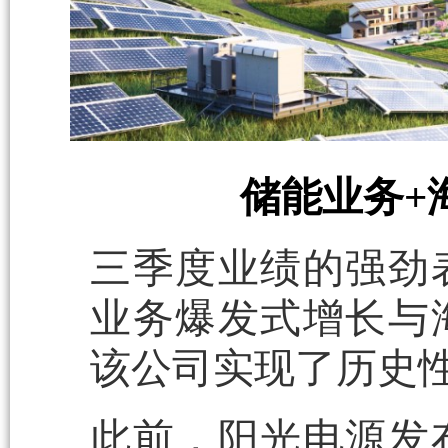
储能业务+
三季度业绩的强劲
业务爆发式增长与
该公司实现了历史
此前，阳光电源发