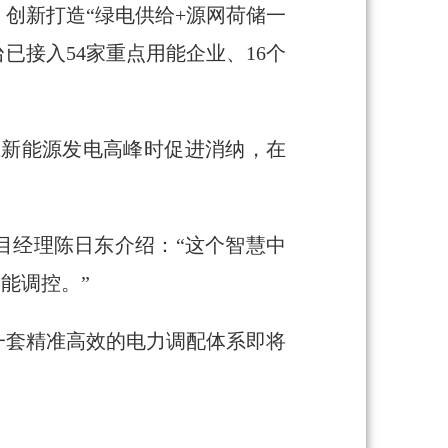
创新打造“绿电供给+源网荷储一
已接入54家重点用能企业、16个
在新能源发电高峰时促进消纳，在
目经理陈日东介绍：“这个智慧中
能调控。”
一套精准高效的电力调配体系即将