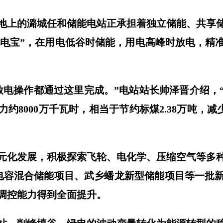
地上的潞城任和储能电站正承担着独立储能、共享
色巨型充电宝”，在用电低谷时储能，用电高峰时放电，
放电操作都通过这里完成。”电站站长帅泽晋介绍，
约8000万千瓦时，相当于节约标煤2.38万吨，减少
元化发展，积极探索飞轮、电化学、压缩空气等多
电容混合储能项目、武乡蟠龙新型储能项目等一批
调控能力得到全面提升。