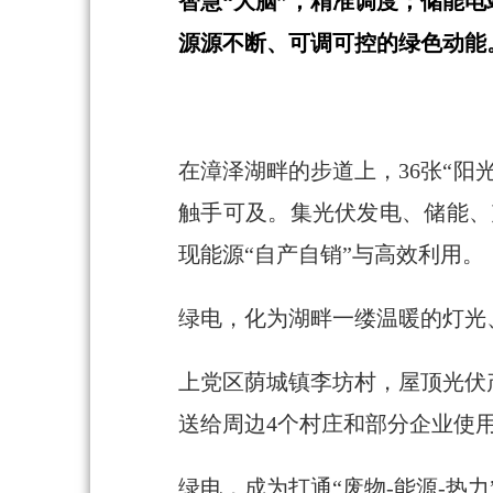
智慧“大脑”，精准调度；储能
源源不断、可调可控的绿色动能
在漳泽湖畔的步道上，36张“
触手可及。集光伏发电、储能、
现能源“自产自销”与高效利用。
绿电，化为湖畔一缕温暖的灯光
上党区荫城镇李坊村，屋顶光伏
送给周边4个村庄和部分企业使
绿电，成为打通“废物-能源-热