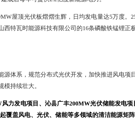
49MW屋顶光伏板熠熠生辉，日均发电量达5万度。
山西特瓦时能源科技有限公司的16条磷酸铁锰锂正
能源体系，规范分布式光伏开发，加快推进风电项
规模持续壮大。
W风力发电项目、沁县广丰200MW光伏储能发电项
起覆盖风电、光伏、储能等多领域的清洁能源矩