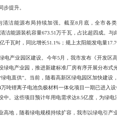
同步提升。
清洁能源布局持续加强。截至8月底，全市各类
源和清洁能源装机容量673.51万千瓦，占比超四成。
亿千瓦时，同比增长51.1%；规上太阳能发电量17.7
绿电产业园区建设。今年5月，我市发布《开发区高质
设绿电产业园，推进新建标准厂房有序开展分布式
“绿电直供”。当前，随着高新区绿电园区加快建设
4万吨锂离子电池负极材料一体化项目一期已进入设
设中。这些项目预计年用电需求达8.5亿度，为绿电
业高地，随着绿电规模持续扩容，我市以绿电引产