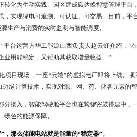
正转化为生动实践。园区建成碳达峰智慧管理平台，
式，实现绿电可追溯、可认证、可交易。目前，平台
能源生产与消费的实时监测与智能调度。
’。”平台运营方华工能源山西负责人赵云虹介绍，“
企业用能稳定，又帮助其获取增量收益。”
体化项目现场，一座“云端”的虚拟电厂即将上线。项
AI边缘计算技术，实现对源、网、荷、储各元素的智
部分接入，智能驾驶舱平台也在紧锣密鼓搭建中，
、绿色的能源保障。
”，那么储能电站就是能量的“稳定器”。