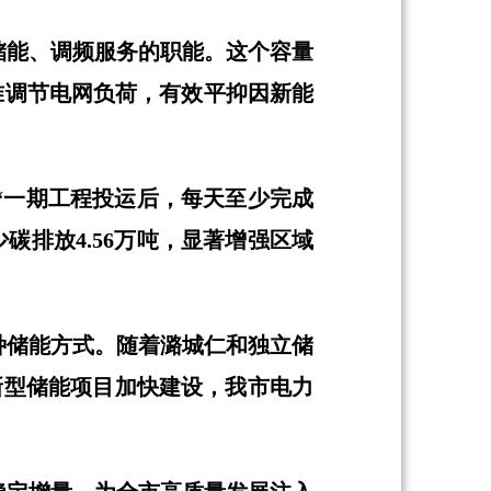
储能、调频服务的职能。这个容量
精准调节电网负荷，有效平抑因新能
“一期工程投运后，每天至少完成
碳排放4.56万吨，显著增强区域
种储能方式。随着潞城仁和独立储
新型储能项目加快建设，我市电力