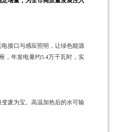
稳定增量，为全市高质量发展注入
充电接口与感应照明，让绿色能源
，年发电量约5.4万千瓦时，实
圾变废为宝。高温加热后的水可输