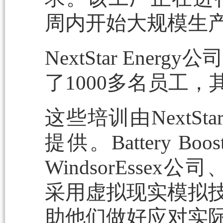
周内开始大规模生
NextStar En
了1000多名员工
这些培训由NextStar 
提供。Battery Boos
WindsorEssex公
采用虚拟现实模拟技
助他们做好应对实