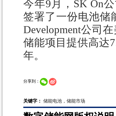
今年9月，SK On公司与F
签署了一份电池储能系统
Developmen
储能项目提供高达7.
年。
分享到：
关键字：
储能电池，储能市场