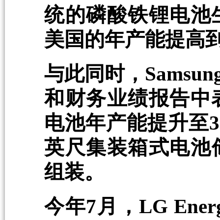
统的磷酸铁锂电池生
美国的年产能提高到
与此同时，Samsu
和财务业绩报告中表
电池年产能提升至3
英尺集装箱式电池
组装。
今年7月，LG Ene