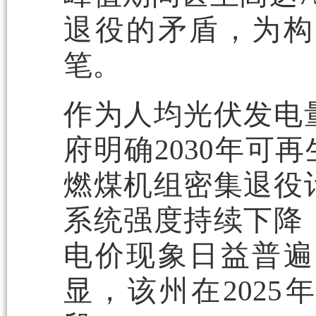
退役的矛盾，为构
笔。
作为人均光伏发电
府明确2030年可
燃煤机组密集退役
系统强度持续下降
电价现象日益普遍
显，该州在2025