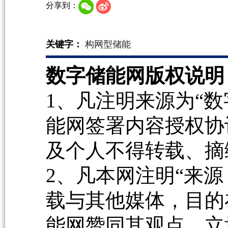
分享到：
关键字：
构网型储能
数字储能网版权说明
1、凡注明来源为“数
能网签署内容授权协
及个人不得转载、摘
2、凡本网注明“来源
载与其他媒体，目的
能网赞同其观点、立