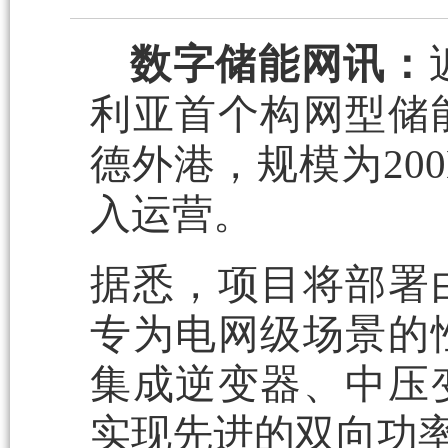
数字储能网讯：
利亚首个构网型储
德外港，规模为200
入运营。
据悉，项目将部署
专为电网级场景的
集成逆变器、中压
实现先进的双向功