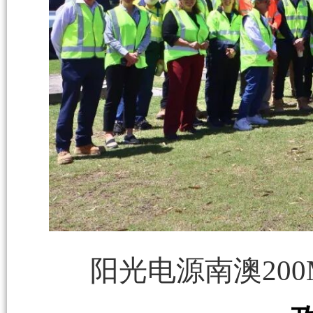
阳光电源南澳200