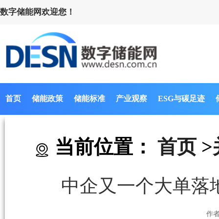
数字储能网欢迎您！
首页
储能政策
储能标准
产业观察
ESG与碳足迹
当前位置：
首页
>
中企又一个大单落
作