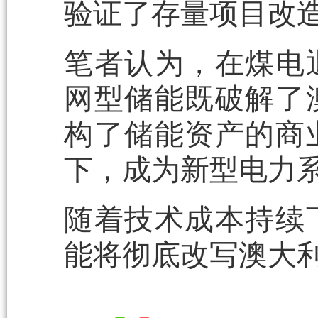
验证了存量项目改
笔者认为，在煤电
网型储能既破解了
构了储能资产的商
下，成为新型电力
随着技术成本持续
能将彻底改写澳大