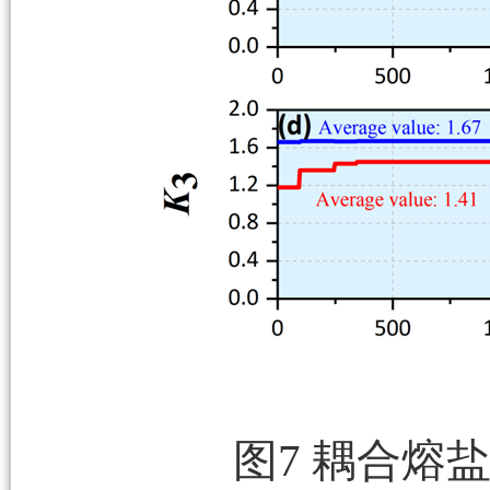
图7 耦合熔