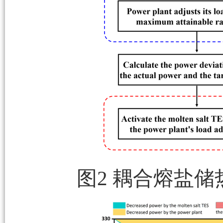
图2 耦合熔盐