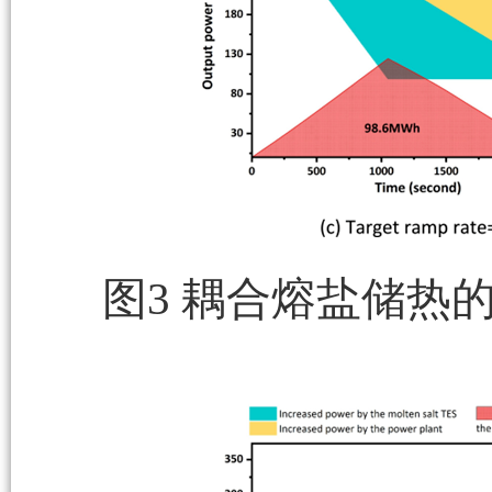
图3 耦合熔盐储热