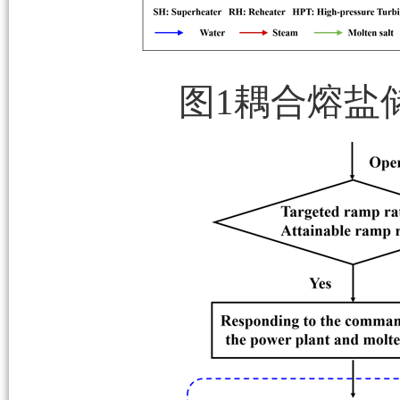
图1耦合熔盐