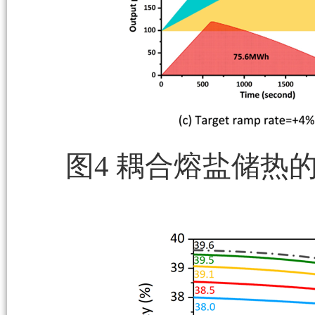
图4 耦合熔盐储热