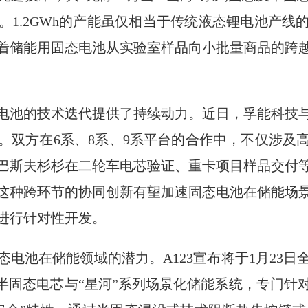
。1.2GWh的产能虽仅相当于传统液态锂电池产线
着储能用固态电池从实验室样品向小批量商品的跨
电池的技术迭代提供了持续动力。近日，孚能科技
。双方在6系、8系、9系平台的合作中，不仅涉及
巴斯夫杉杉在二轮车电芯验证、重卡项目样品交付
这种跨环节的协同创新有望加速固态电池在储能场
进行针对性开发。
电池在储能领域的潜力。A123宣布将于1月23
列半固态电芯与“星河”系列场景化储能系统，专门针