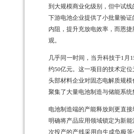
到大规模商业化级别，但中试线
下游电池企业提供了小批量验证
内阻，提升充放电效率，而恩捷
观。
几乎同一时间，当升科技于1月1
约50亿元。这一项目的技术定位
头部材料企业对固态电解质规模
聚集了大量电池制造与储能系统
电池制造端的产能释放则更直接地
明确将产品应用领域锁定为新能
次投产的产线采用自生成负极等先