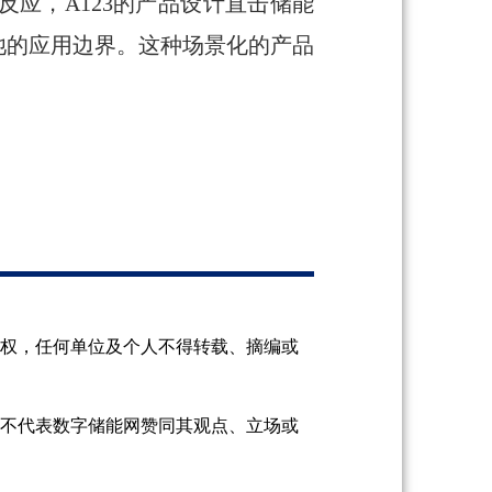
应，A123的产品设计直击储能
池的应用边界。这种场景化的产品
授权，任何单位及个人不得转载、摘编或
并不代表数字储能网赞同其观点、立场或