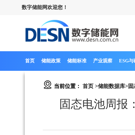
数字储能网欢迎您！
首页
储能政策
储能标准
产业观察
ESG
当前位置：
首页
>
储能数据库
>
固
固态电池周报