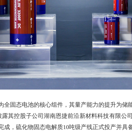
为全固态电池的核心组件，其量产能力的提升为储
份披露其控股子公司湖南恩捷前沿新材料科技有限公
完成，硫化物固态电解质10吨级产线正式投产并具