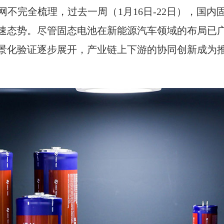
网不完全梳理，过去一周（1月16日-22日），国
速态势。尽管固态电池在新能源汽车领域的布局已
景化验证逐步展开，产业链上下游的协同创新成为