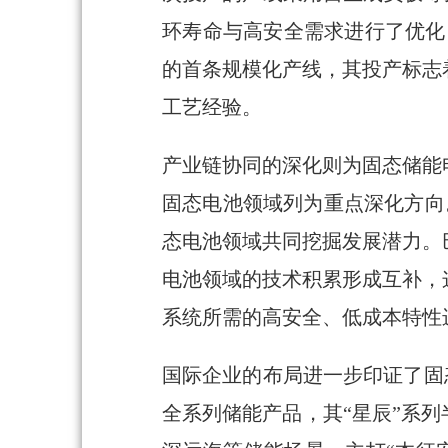
环寿命与高安全需求进行了优化
的首条规模化产线，其投产标志
工艺经验。
产业链协同的深化则为固态储能
固态电池领域列为重点深化方向
态电池领域共同挖掘发展潜力。
电池领域的技术积累形成互补，
系统所需的高安全、低成本特性
国际企业的布局进一步印证了固态
全系列储能产品，其“星辰”系