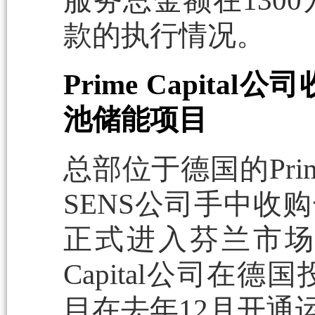
服务总金额在130
款的执行情况。
Prime Capita
池储能项目
总部位于德国的Prim
SENS公司手中收购
正式进入芬兰市场，
Capital公司在德
目在去年12月开通