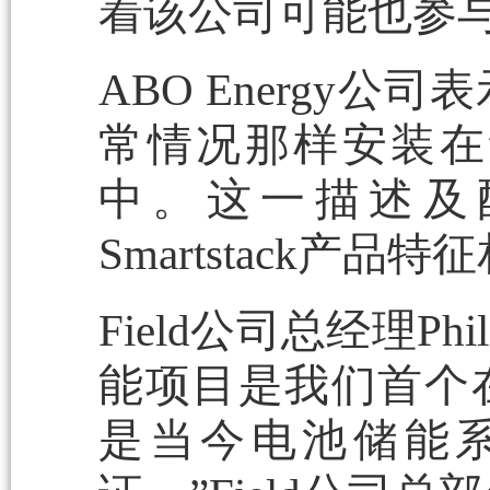
着该公司可能也参
ABO Energy
常情况那样安装在
中。这一描述及配
Smartstack产品
Field公司总经理Phil
能项目是我们首个
是当今电池储能