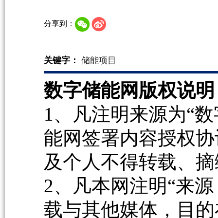
分享到：
关键字：
储能项目
数字储能网版权说明
1、凡注明来源为“数
能网签署内容授权协
及个人不得转载、摘
2、凡本网注明“来源
载与其他媒体，目的