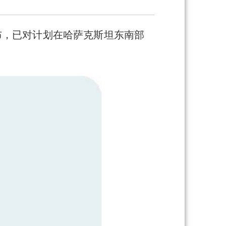
司宣布，已对计划在哈萨克斯坦东南部