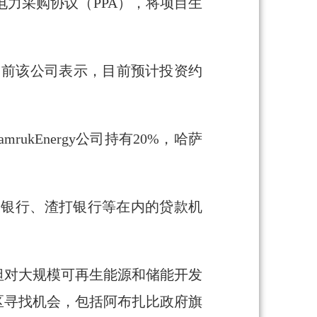
了一项电力采购协议（PPA），将项目生
。而日前该公司表示，目前预计投资约
mrukEnergy公司持有20%，哈萨
国建设银行、渣打银行等在内的贷款机
坦对大规模可再生能源和储能开发
区寻找机会，包括阿布扎比政府旗