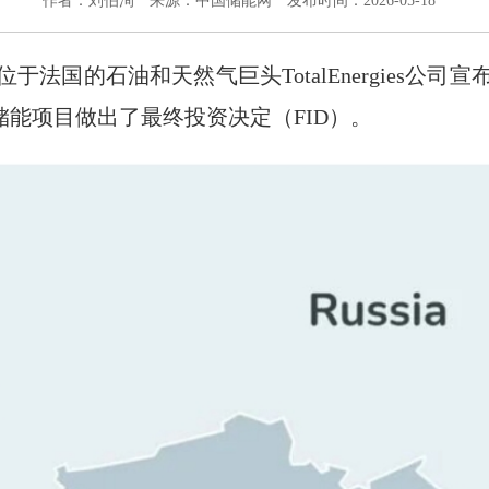
作者：刘伯洵
来源：中国储能网
发布时间：2026-05-18
于法国的石油和天然气巨头TotalEnergies公
风电+储能项目做出了最终投资决定（FID）。