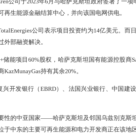
司TotalEren公司于2023年6月与哈萨克斯坦政府签署
可再生能源金融结算中心，并向该国电网供电。
otalEnergies公司表示项目投资约为14亿美元
通过外部融资解决。
rny风电+储能项目60%股权，哈萨克斯坦国有能源控股商Sa
zMunayGas持有其余20%。
与包括欧洲复兴开发银行（EBRD）、法国兴业银行、中
要性的中亚国家——哈萨克斯坦及邻国乌兹别克斯
位于中东的主要可再生能源和电力开发商正在该地