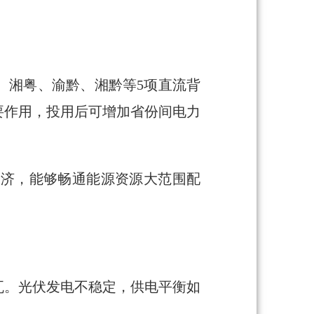
鄂、湘粤、渝黔、湘黔等5项直流背
要作用，投用后可增加省份间电力
互济，能够畅通能源资源大范围配
瓦。光伏发电不稳定，供电平衡如