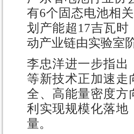
有6个固态电池相关
划产能超17吉瓦
动产业链由实验室
李忠洋进一步指出
等新技术正加速走
全、高能量密度方
利实现规模化落地
量。