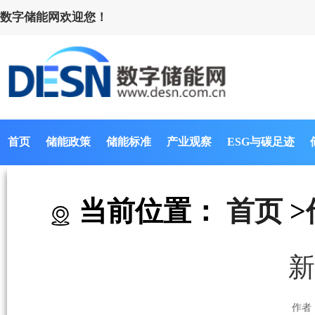
数字储能网欢迎您！
首页
储能政策
储能标准
产业观察
ESG与碳足迹
当前位置：
首页
>
新
作者