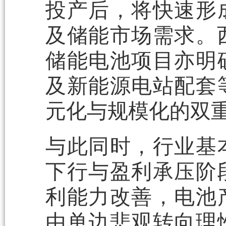
投产后，将快速形
及储能市场需求。
储能电池项目亦明
及新能源电站配套
元化与规模化的双
与此同时，行业基
下行与盈利承压阶
利能力改善，电池
由单边悲观转向理