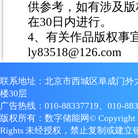
供参考，如有涉及版
在30日内进行。
4、有关作品版权事宜请
ly83518@126.com
联系地址：北京市西城区阜成门外
楼30层
广告热线：010-88337719、010-883
版权所有：数字储能网© Copyright 2009
Rights 未经授权，禁止复制或建立