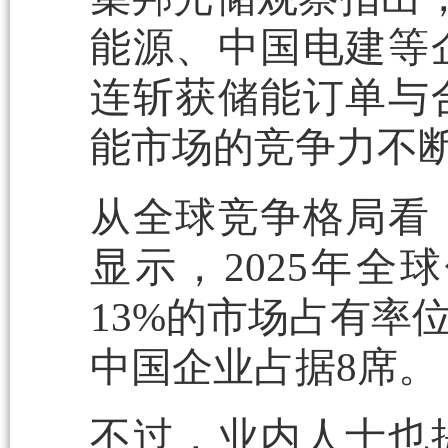
能源、中国电建等
连斩获储能订单与
能市场的竞争力不
从全球竞争格局看
显示，2025年
13%的市场占有率
中国企业占据8席。
不过，业内人士也