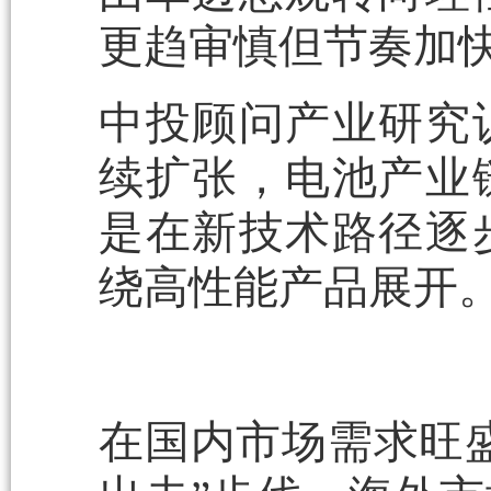
更趋审慎但节奏加
中投顾问产业研究
续扩张，电池产业
是在新技术路径逐
绕高性能产品展开
在国内市场需求旺