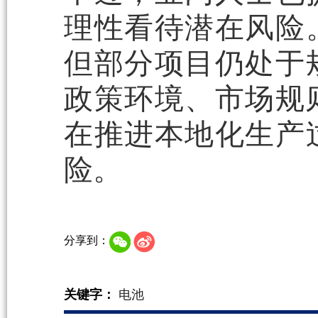
理性看待潜在风险
但部分项目仍处于
政策环境、市场规
在推进本地化生产
险。
分享到：
关键字：
电池