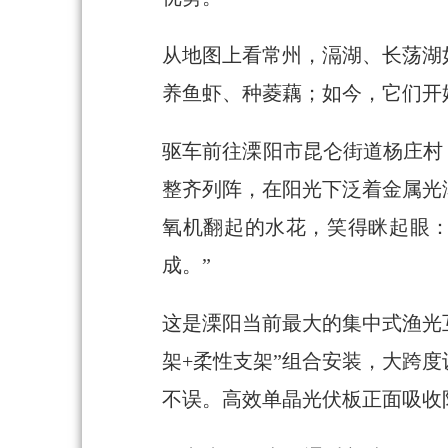
从地图上看常州，滆湖、长荡湖
养鱼虾、种菱藕；如今，它们开始
驱车前往溧阳市昆仑街道杨庄村
整齐列阵，在阳光下泛着金属光
氧机翻起的水花，笑得眯起眼：
成。”
这是溧阳当前最大的集中式渔光互
架+柔性支架”组合安装，大跨
不误。高效单晶光伏板正面吸收