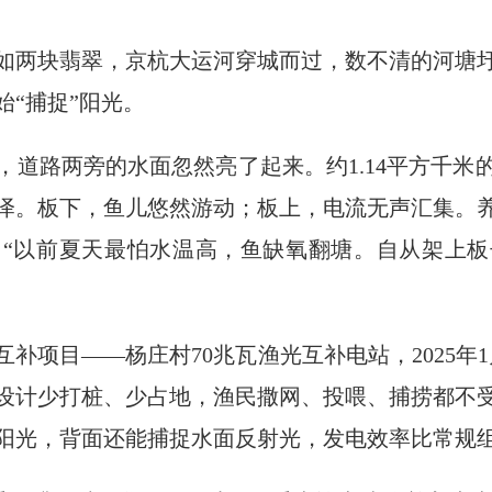
如两块翡翠，京杭大运河穿城而过，数不清的河塘
“捕捉”阳光。
，道路两旁的水面忽然亮了起来。约1.14平方千米
泽。板下，鱼儿悠然游动；板上，电流无声汇集。
“以前夏天最怕水温高，鱼缺氧翻塘。自从架上
补项目——杨庄村70兆瓦渔光互补电站，2025年
度设计少打桩、少占地，渔民撒网、投喂、捕捞都不
阳光，背面还能捕捉水面反射光，发电效率比常规组