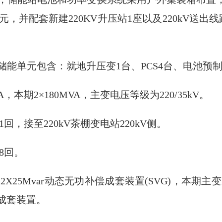
单元，并配套新建220KV升压站1座以及220kV送
储能单元包含：就地升压变1台、PCS4台、电池预制
，本期2×180MVA，主变电压等级为220/35kV。
1回，接至220kV茶棚变电站220kV侧。
8回。
2X25Mvar动态无功补偿成套装置(SVG)，本期主
成套装置。