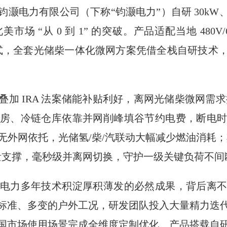
灏电力有限公司（下称“钧灏电力”）自研 30kW、7
 “从 0 到 1” 的突破。产品适配当地 480V/
能模式，全套光储柴一体化微网方案凭借全栈自研技术
加 IRA 法案储能补贴利好，离网光储柴微网需求持
房、冷链仓库依靠并网削峰填谷节约电费，断电
外网依托，光储氢/柴/汽联动大幅减少燃油消耗；
惯量支撑，毫秒级并离网切换，守护一级关键负荷不间
电力多年技术积淀厚积薄发的必然成果，背后离
标准、多变的户外工况，研发团队投入大量精力迭
国市场使用场景完成全维度定制优化。产品搭载自