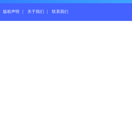
|
|
版权声明
关于我们
联系我们