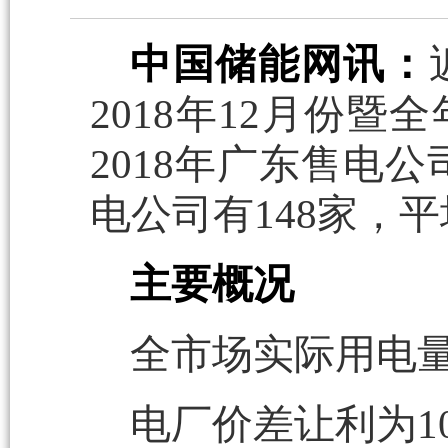
中国储能网讯：
2018年12月份
2018年广东售电
电公司有148家，平
主要概况
全市场实际用电量
电厂价差让利为10