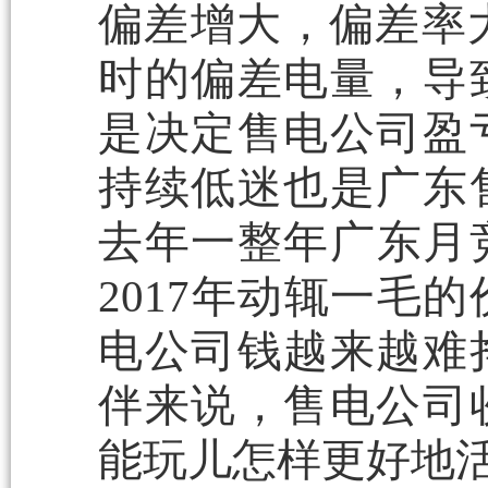
偏差增大，偏差率大
时的偏差电量，导
是决定售电公司盈
持续低迷也是广东
去年一整年广东月
2017年动辄一毛
电公司钱越来越难
伴来说，售电公司
能玩儿怎样更好地