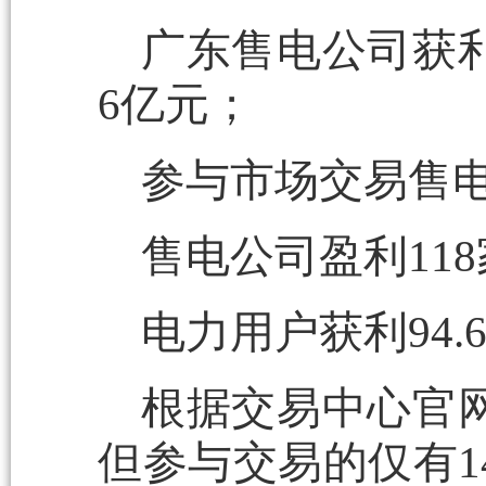
广东售电公司获利
6亿元；
参与市场交易售电
售电公司盈利118
电力用户获利94.
根据交易中心官网
但参与交易的仅有1