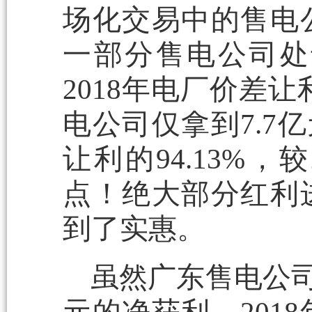
场化交易中的售电
一部分售电公司处
2018年电厂价差让
电公司仅拿到7.7
让利的94.13%，较
点！绝大部分红利
到了实惠。
虽然广东售电公司依