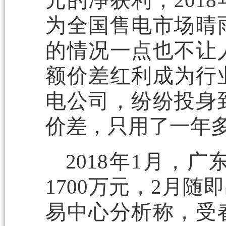
元的净获利，201
为全国售电市场晴
的情况一点也不让
额价差红利成为行
电公司，纷纷投身
价差，只用了一年
2018年1月，
1700万元，2月随
易中心分析称，受