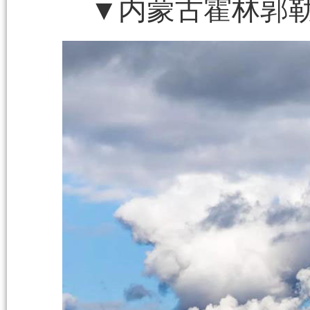
▼内蒙古霍林郭