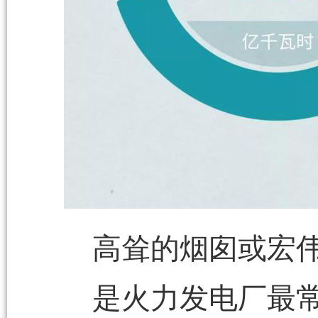
高耸的烟囱或宏
是火力发电厂最