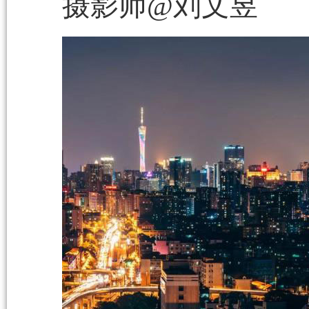
摄影师@刘文昱