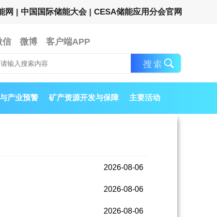
能网
|
中国国际储能大会
|
CESA储能应用分会官网
微信
微博
客户端APP
与产业预警
矿产资源开发与保障
主要活动
2026-08-06
2026-08-06
2026-08-06