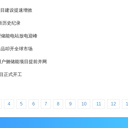
能项目建设提速增效
新历史纪录
型储能电站放电迎峰
产品叩开全球市场
业用户侧储能项目提前并网
项目正式开工
4
5
6
7
8
9
10
11
12