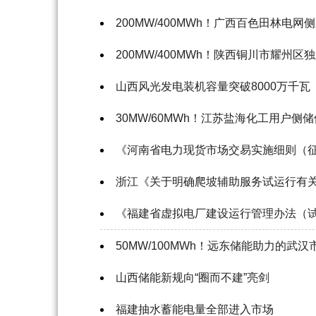
200MW/400MWh！广西百色田林电
200MW/400MWh！陕西铜川市耀州
山西风光发电装机容量突破8000万千瓦
30MW/60MWh！江苏盐海化工用户侧
《河南省电力现货市场交易实施细则（
浙江《关于明确爬坡辅助服务试运行有关
《福建省虚拟电厂建设运行管理办法（
50MW/100MWh！远东储能助力的武
山西储能新规向“圈而不建”亮剑
福建抽水蓄能电量全部进入市场